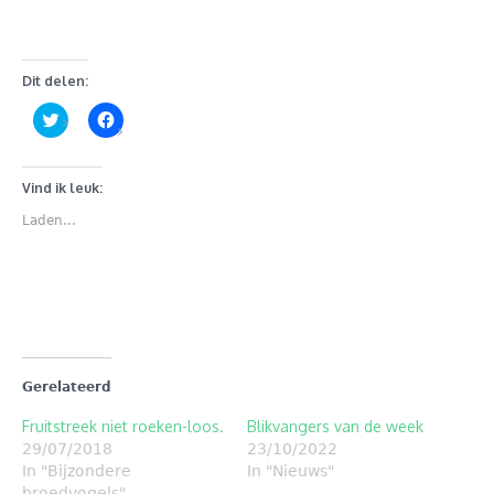
Dit delen:
Klik
Klik
om
om
te
te
delen
delen
met
op
Twitter
Facebook
Vind ik leuk:
(Wordt
(Wordt
in
in
Laden...
een
een
nieuw
nieuw
venster
venster
geopend)
geopend)
Gerelateerd
Fruitstreek niet roeken-loos.
Blikvangers van de week
29/07/2018
23/10/2022
In "Bijzondere
In "Nieuws"
broedvogels"