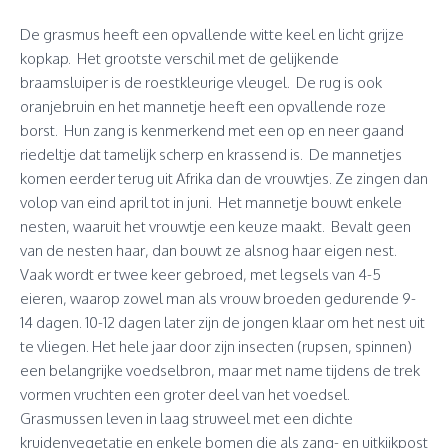
De grasmus heeft een opvallende witte keel en licht grijze
kopkap. Het grootste verschil met de gelijkende
braamsluiper is de roestkleurige vleugel. De rug is ook
oranjebruin en het mannetje heeft een opvallende roze
borst. Hun zang is kenmerkend met een op en neer gaand
riedeltje dat tamelijk scherp en krassend is. De mannetjes
komen eerder terug uit Afrika dan de vrouwtjes. Ze zingen dan
volop van eind april tot in juni. Het mannetje bouwt enkele
nesten, waaruit het vrouwtje een keuze maakt. Bevalt geen
van de nesten haar, dan bouwt ze alsnog haar eigen nest.
Vaak wordt er twee keer gebroed, met legsels van 4-5
eieren, waarop zowel man als vrouw broeden gedurende 9-
14 dagen. 10-12 dagen later zijn de jongen klaar om het nest uit
te vliegen. Het hele jaar door zijn insecten (rupsen, spinnen)
een belangrijke voedselbron, maar met name tijdens de trek
vormen vruchten een groter deel van het voedsel.
Grasmussen leven in laag struweel met een dichte
kruidenvegetatie en enkele bomen die als zang- en uitkijkpost