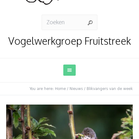
Vogelwerkgroep Fruitstreek
You are here:
Home
/
Nieuws
/
Blikvangers van de week