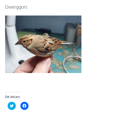
Dwerggors
Dit delen:
Klik
Klik
om
om
te
te