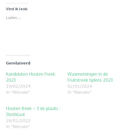
delen
delen
met
op
Twitter
Facebook
Vind ik leuk:
(Wordt
(Wordt
in
in
Laden...
een
een
nieuw
nieuw
venster
venster
geopend)
geopend)
Gerelateerd
Kandidaten Houten Freek
Waarnemingen in de
2023
Fruitstreek tijdens 2023
19/02/2024
02/01/2024
In "Nieuws"
In "Nieuws"
Houten freek – 3 de plaats :
Steltkluut
26/01/2022
In "Nieuws"