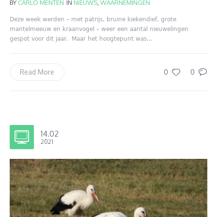
BY
CARLO MENTEN
IN
NIEUWS
,
WAARNEMINGEN
Deze week werden – met patrijs, bruine kiekendief, grote
mantelmeeuw en kraanvogel – weer een aantal nieuwelingen
gespot voor dit jaar. Maar het hoogtepunt was...
0
0
Read More
14.02
2021