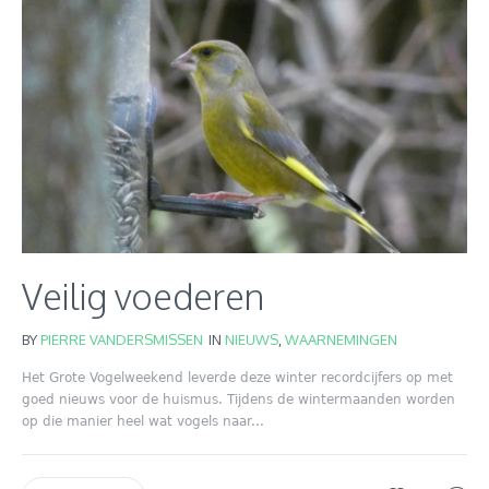
Veilig voederen
BY
PIERRE VANDERSMISSEN
IN
NIEUWS
,
WAARNEMINGEN
Het Grote Vogelweekend leverde deze winter recordcijfers op met
goed nieuws voor de huismus. Tijdens de wintermaanden worden
op die manier heel wat vogels naar...