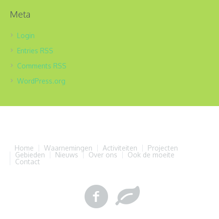
Meta
Login
Entries
RSS
Comments
RSS
WordPress.org
Home
Waarnemingen
Activiteiten
Projecten
Gebieden
Nieuws
Over ons
Ook de moeite
Contact