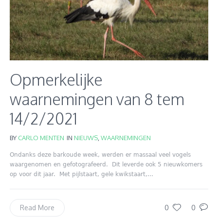
Opmerkelijke
waarnemingen van 8 tem
14/2/2021
BY
CARLO MENTEN
IN
NIEUWS
,
WAARNEMINGEN
Ondanks deze barkoude week, werden er massaal veel vogels
waargenomen en gefotografeerd. Dit leverde ook 5 nieuwkomers
op voor dit jaar. Met pijlstaart, gele kwikstaart,...
0
0
Read More