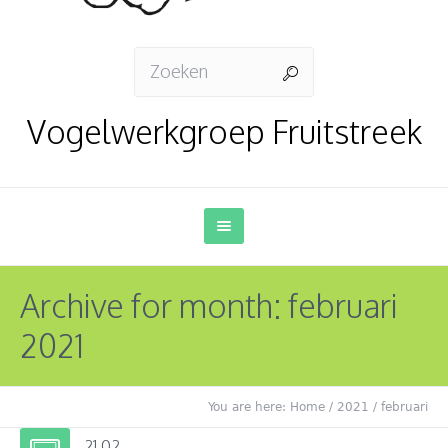
Vogelwerkgroep Fruitstreek
Archive for month: februari
2021
You are here:
Home
/
2021
/
februari
21.02