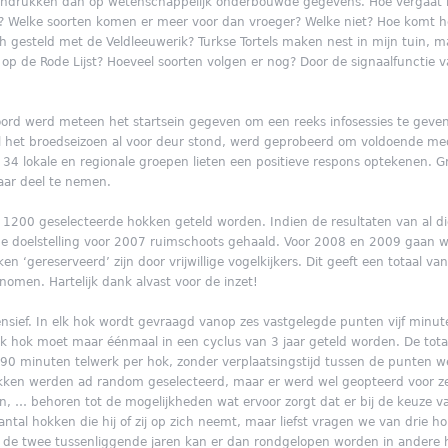
indrukken dan op wetenschappelijk onderbouwde gegevens. Hoe vergaat h
u? Welke soorten komen er meer voor dan vroeger? Welke niet? Hoe komt h
ch gesteld met de Veldleeuwerik? Turkse Tortels maken nest in mijn tuin, 
 de Rode Lijst? Hoeveel soorten volgen er nog? Door de signaalfunctie v
rd werd meteen het startsein gegeven om een reeks infosessies te geven
l het broedseizoen al voor deur stond, werd geprobeerd om voldoende me
4 lokale en regionale groepen lieten een positieve respons optekenen. Gro
jaar deel te nemen.
de 1200 geselecteerde hokken geteld worden. Indien de resultaten van al d
 de doelstelling voor 2007 ruimschoots gehaald. Voor 2008 en 2009 gaan 
ken ‘gereserveerd’ zijn door vrijwillige vogelkijkers. Dit geeft een totaal
men. Hartelijk dank alvast voor de inzet!
nsief. In elk hok wordt gevraagd vanop zes vastgelegde punten vijf minute
lk hok moet maar éénmaal in een cyclus van 3 jaar geteld worden. De tota
 90 minuten telwerk per hok, zonder verplaatsingstijd tussen de punten we
ken werden ad random geselecteerd, maar er werd wel geopteerd voor zes
, … behoren tot de mogelijkheden wat ervoor zorgt dat er bij de keuze v
antal hokken die hij of zij op zich neemt, maar liefst vragen we van drie 
n, de twee tussenliggende jaren kan er dan rondgelopen worden in andere 