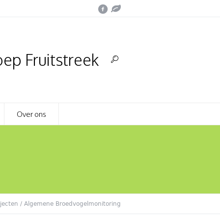
ep Fruitstreek
Over ons
jecten
/
Algemene Broedvogelmonitoring