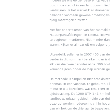
moeten we ons eerder baseren op vage 
bos, in de stad of in een landbouwmilie
verdwijnen. Is het werkelijk zo dramatis
belanden voorheen gewone broedvogels op
tijdig maatregelen treffen.
Met het ondertekenen van het raamakkoo
Natuurpuntafdelingen en Likona. Hoewe
te beginnen monitoren. Niet minder dan 3
waren, kijken er al naar uit om volgend 
Uiteindelijk zullen er in 2007 400 van 
verder in dit nummer) bereiken, dan is
elk van die twee periodes al ca. 300 hok
komende jaren onder de loep worden geno
De methode is simpel en niet arbeidsinte
driemaal in een voorjaar, te gebeuren. E
minuten x 3 bezoeken, wat resulteert in
tijdsbelasting. De 1200 UTM 1×1 km-hok
landbouw, urbaan gebied, heide-ven-duin
gezorgd worden. Iedereen is vrij in het a
van elk hok om de drie jaar te bezoeke