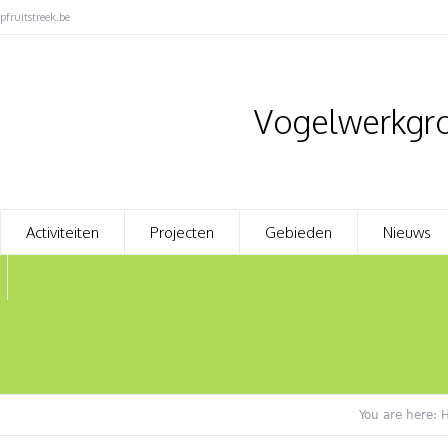
fruitstreek.be
Vogelwerkgro
Activiteiten
Projecten
Gebieden
Nieuws
You are here: