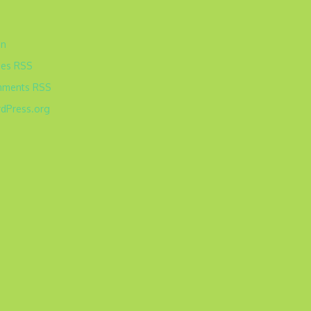
a
in
ries
RSS
mments
RSS
dPress.org