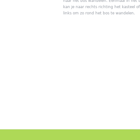
naar het bos wandelen. Eenmaal in het 
kan je naar rechts richting het kasteel o
links om zo rond het bos te wandelen.