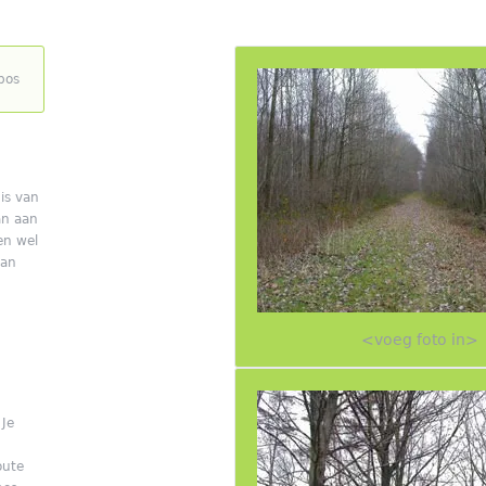
bos
is van
an aan
en wel
van
<voeg foto in>
 Je
oute