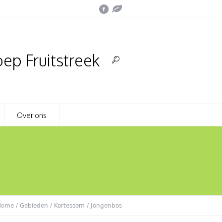
ep Fruitstreek
Over ons
Home
/
Gebieden
/
Kortessem
/
Jongenbos