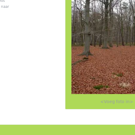
bos
f naar
<Voeg foto in>