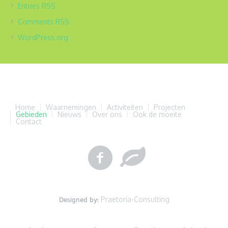
Entries
RSS
Comments
RSS
WordPress.org
Home
Waarnemingen
Activiteiten
Projecten
Gebieden
Nieuws
Over ons
Ook de moeite
Contact
Praetoria-Consulting
Designed by: