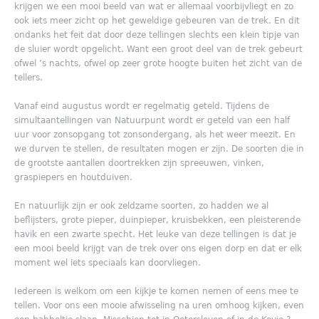
krijgen we een mooi beeld van wat er allemaal voorbijvliegt en zo
ook iets meer zicht op het geweldige gebeuren van de trek. En dit
ondanks het feit dat door deze tellingen slechts een klein tipje van
de sluier wordt opgelicht. Want een groot deel van de trek gebeurt
ofwel ’s nachts, ofwel op zeer grote hoogte buiten het zicht van de
tellers.
Vanaf eind augustus wordt er regelmatig geteld. Tijdens de
simultaantellingen van Natuurpunt wordt er geteld van een half
uur voor zonsopgang tot zonsondergang, als het weer meezit. En
we durven te stellen, de resultaten mogen er zijn. De soorten die in
de grootste aantallen doortrekken zijn spreeuwen, vinken,
graspiepers en houtduiven.
En natuurlijk zijn er ook zeldzame soorten, zo hadden we al
beflijsters, grote pieper, duinpieper, kruisbekken, een pleisterende
havik en een zwarte specht. Het leuke van deze tellingen is dat je
een mooi beeld krijgt van de trek over ons eigen dorp en dat er elk
moment wel iets speciaals kan doorvliegen.
Iedereen is welkom om een kijkje te komen nemen of eens mee te
tellen. Voor ons een mooie afwisseling na uren omhoog kijken, even