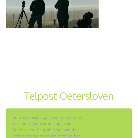
Telpost Oetersloven
De trektelpost is gelegen in een groot
weiland tegenover de kapel van
Oetersloven. De grote troef van deze
plek is het panoramisch zicht op het