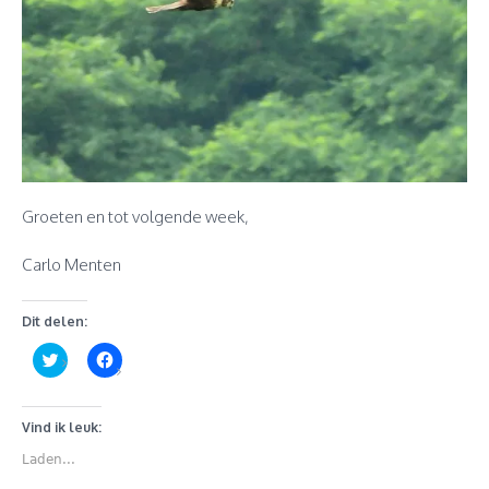
Groeten en tot volgende week,
Carlo Menten
Dit delen:
Klik
Klik
om
om
te
te
delen
delen
met
op
Twitter
Facebook
Vind ik leuk:
(Wordt
(Wordt
in
in
Laden...
een
een
nieuw
nieuw