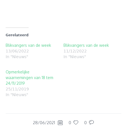
venster
venster
geopend)
geopend)
Gerelateerd
Blikvangers van de week
Blikvangers van de week
13/06/2022
11/12/2022
In "Nieuws"
In "Nieuws"
Opmerkelijke
waarnemingen van 18 tem
24/11/2019
25/11/2019
In "Nieuws"
28/06/2021
0
0