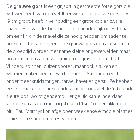
De
grauwe gors
is een grijsbruin gestreepte forse gors die
wat weg heeft van een veldleeuwerik. De grauwe gors is 16-
19 cm groot, heeft in verhouding een grote kop en zware
snavel. Hier valt de ‘bek met tand’ onmiddellijk op. Het gaat
om een knik in de snavel die ze nodig hebben om zaden te
breken. In het algemeen is de grauwe gors een alleseter; in
de broedtijd worden met name kleine ongewervelden maar
ook granen en zaden van kruiden en grassen genuttigd.
Vlinders, spinnen, duizendpoten, maar ook slakken en
wormen maken deel uit van het menu. Aan zaden eet hij
onder meer kruidachtigen, tarwe, haver en gerst. Ze hebben
een kenmerkende, rinkelende zang die ook wel de ‘ratelende
sleutelbos’ wordt genoemd. Het geluid kan je inderdaad
vergelijken als een metalig klinkend ‘tsriit’ of een tikkend ‘bit-
bit’. Paul Matthys kon afgelopen week enkele mooie plaatjes
schieten in Gingelom en Buvingen.