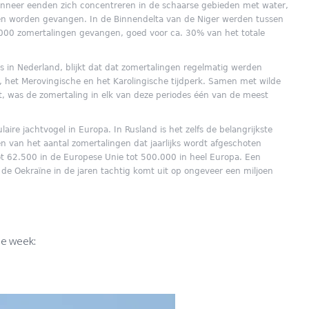
wanneer eenden zich concentreren in de schaarse gebieden met water,
en worden gevangen. In de Binnendelta van de Niger werden tussen
.000 zomertalingen gevangen, goed voor ca. 30% van het totale
es in Nederland, blijkt dat dat zomertalingen regelmatig werden
, het Merovingische en het Karolingische tijdperk. Samen met wilde
rt, was de zomertaling in elk van deze periodes één van de meest
aire jachtvogel in Europa. In Rusland is het zelfs de belangrijkste
n van het aantal zomertalingen dat jaarlijks wordt afgeschoten
ot 62.500 in de Europese Unie tot 500.000 in heel Europa. Een
n de Oekraïne in de jaren tachtig komt uit op ongeveer een miljoen
de week: