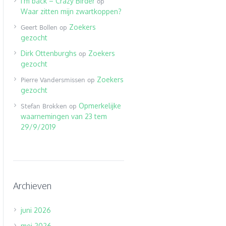
I’m back – Crazy Birder
op
Waar zitten mijn zwartkoppen?
Zoekers
Geert Bollen
op
gezocht
Dirk Ottenburghs
Zoekers
op
gezocht
Zoekers
Pierre Vandersmissen
op
gezocht
Opmerkelijke
Stefan Brokken
op
waarnemingen van 23 tem
29/9/2019
Archieven
juni 2026
mei 2026