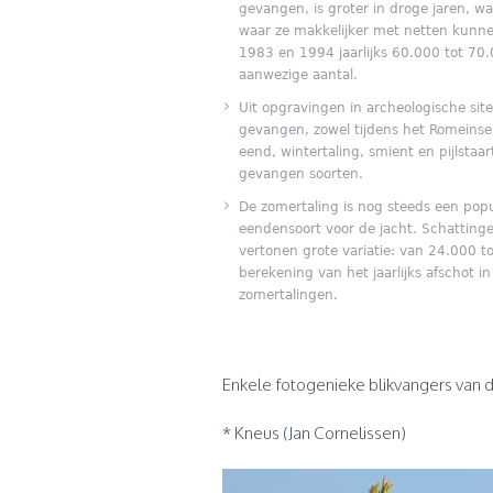
gevangen, is groter in droge jaren, 
waar ze makkelijker met netten kunn
1983 en 1994 jaarlijks 60.000 tot 70
aanwezige aantal.
Uit opgravingen in archeologische sit
gevangen, zowel tijdens het Romeinse
eend, wintertaling, smient en pijlstaa
gevangen soorten.
De zomertaling is nog steeds een popul
eendensoort voor de jacht. Schattinge
vertonen grote variatie: van 24.000 t
berekening van het jaarlijks afschot i
zomertalingen.
Enkele fotogenieke blikvangers van 
* Kneus (Jan Cornelissen)