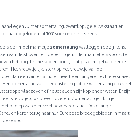
anvliegen … met zomertaling, zwartkop, gele kwikstaart en
 dit jaar opgelopen tot
107
voor onze fruitstreek.
eers een mooi mannetje
zomertaling
vastleggen op zijn lens.
kken van Helshoven te Hoepertingen. Het mannetje is vooral te
boven het oog, bruine kop en borst, lichtgrijze en gebandeerde
ren. Het vrouwtje lijkt sterk op het vrouwtje van de
 groter dan een wintertaling en heeft een langere, rechtere snavel
 Een zomertaling zal in tegenstelling tot de wintertaling ook veel
ateroppervlak zeven of houdt alleen zijn kop onder water. Er zijn
st eens je vogelgids boven toveren. Zomertalingen kun je
 met ondiep water en veel oevervegetatie. Deze lange
 Sahel en keren terug naar hun Europese broedgebieden in maart.
t deze soort.