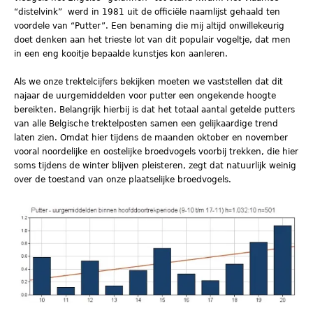
“distelvink” werd in 1981 uit de officiële naamlijst gehaald ten
voordele van “Putter”. Een benaming die mij altijd onwillekeurig
doet denken aan het trieste lot van dit populair vogeltje, dat men
in een eng kooitje bepaalde kunstjes kon aanleren.
Als we onze trektelcijfers bekijken moeten we vaststellen dat dit
najaar de uurgemiddelden voor putter een ongekende hoogte
bereikten. Belangrijk hierbij is dat het totaal aantal getelde putters
van alle Belgische trektelposten samen een gelijkaardige trend
laten zien. Omdat hier tijdens de maanden oktober en november
vooral noordelijke en oostelijke broedvogels voorbij trekken, die hier
soms tijdens de winter blijven pleisteren, zegt dat natuurlijk weinig
over de toestand van onze plaatselijke broedvogels.