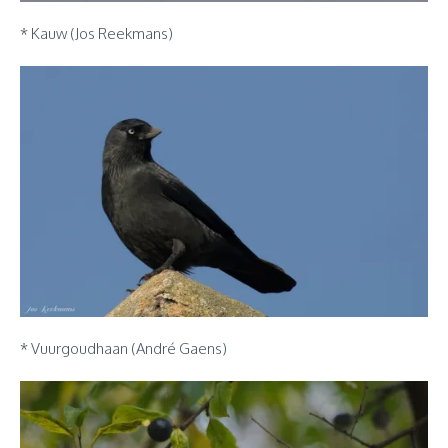
* Kauw (Jos Reekmans)
* Vuurgoudhaan (André Gaens)