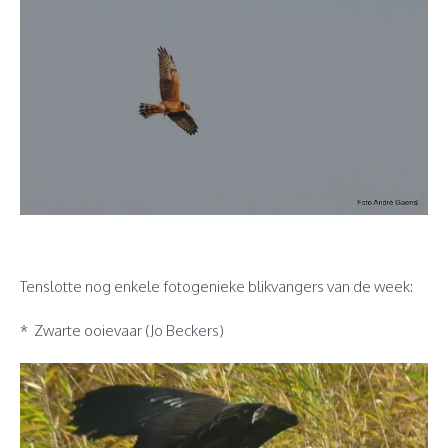
Tenslotte nog enkele fotogenieke blikvangers van de week:
* Zwarte ooievaar (Jo Beckers)