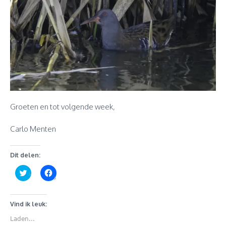
Groeten en tot volgende week,
Carlo Menten
Dit delen:
Klik
Klik
om
om
te
te
delen
delen
met
op
Twitter
Facebook
Vind ik leuk:
(Wordt
(Wordt
in
in
Laden...
een
een