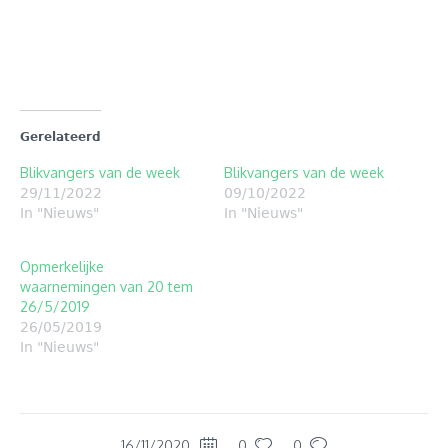
nieuw
nieuw
venster
venster
geopend)
geopend)
Gerelateerd
Blikvangers van de week
Blikvangers van de week
29/11/2022
09/10/2022
In "Nieuws"
In "Nieuws"
Opmerkelijke
waarnemingen van 20 tem
26/5/2019
26/05/2019
In "Nieuws"
16/11/2020
0
0