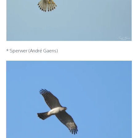
* Sperwer (André Gaens)