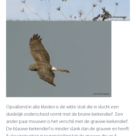
Opvallend in alle kleden is de witte stuit die in vlucht een
duidelijk onderscheid vormt met de bruine kiekendief. Een
ander paar mouwen is het verschil met de grauwe kiekendief.
De blauwe kiekendief is minder slank dan de grauwe en heeft
5 vleugelpunten in tegenstelling tot de grauwe die er 4