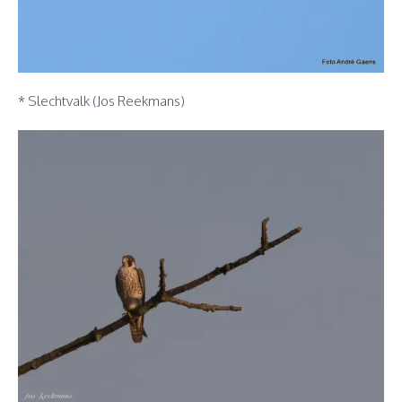
* Slechtvalk (Jos Reekmans)