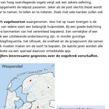
an hoog overvliegende vogels vergt ook een zekere oefening.
nopgemerkt de telpost passeren, zeker als de post slechts bezet wordt
r te nemen, te tellen en te noteren. Zoals met vele handen zullen ook
25 vogelsoorten
waargenomen. Voor het op naam brengen is de
van iedere soort een belangrijk hulpmiddel. Bij een goede belichting
bare kenmerken van het verenkleed bepalend. Een verrekijker of een
ok een uitstekende ondersteuning zijn. In minder gunstige
slagfrequentie, het silhouet, de snelheid en de groepsvorm die samen
ijk moeten maken om de soort te bepalen. De laatste jaren worden alle
site via een speciaal daarvoor ontwikkelde app.
jfers interessante gegevens over de vogeltrek verschaffen.