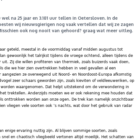
l na 25 jaar en 3.181 uur tellen in Oetersloven. In de
esten wij nieuwsgierigen nog vaak vertellen dat wij ze zagen
isschien ook nog nooit van gehoord? graag wat meer uitleg.
najaar geteld, meestal in de voormiddag vanaf midden augustus tot
 gewoonlijk het talrijkst tijdens de vroege ochtend, alleen tijdens de
uit. Zij die willen profiteren van thermiek, zoals buizerds vaak doen,
ls die we hier zien overtrekken hebben in veel gevallen al een
ler aangezien ze overwegend uit Noord- en Noordoost-Europa afkomstig
dvogel zeer schaars geworden zijn, zoals kieviten of veldleeuweriken, op
len worden waargenomen. Dat helpt uitstekend om de verwondering in
j het trektellen. Anderzijds moeten we er ook rekening mee houden dat
ls onttrokken worden aan onze ogen. De trek kan namelijk onzichtbaar
en vliegen vele soorten ook ’s nachts, wat door het gebruik van radar
kan enige ervaring nuttig zijn. Al blijven sommige soorten, zoals
n snel en chaotisch vliegbeeld vertonen altijd moeilijk. Het schatten van