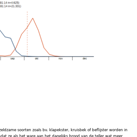
ldzame soorten zoals bv. klapekster, kruisbek of beflijster worden in
dat ze als het ware aan het dagelijks brood van de teller wat meer