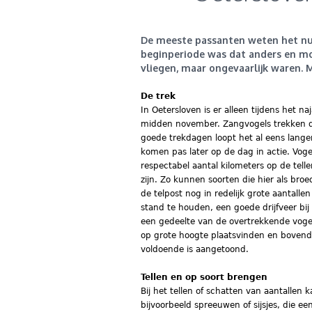
De meeste passanten weten het nu we
beginperiode was dat anders en mo
vliegen, maar ongevaarlijk waren.
M
De trek
In Oetersloven is er alleen tijdens het 
midden november. Zangvogels trekken dan
goede trekdagen loopt het al eens langer 
komen pas later op de dag in actie. Voge
respectabel aantal kilometers op de tel
zijn. Zo kunnen soorten die hier als broe
de telpost nog in redelijk grote aantal
stand te houden, een goede drijfveer bi
een gedeelte van de overtrekkende voge
op grote hoogte plaatsvinden en bovendi
voldoende is aangetoond.
Tellen en op soort brengen
Bij het tellen of schatten van aantallen 
bijvoorbeeld spreeuwen of sijsjes, die ee