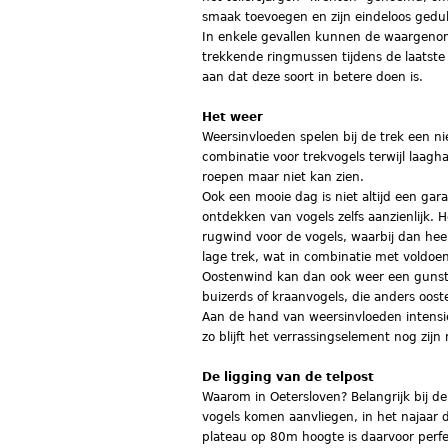
smaak toevoegen en zijn eindeloos gedu
In enkele gevallen kunnen de waargenom
trekkende ringmussen tijdens de laatste 
aan dat deze soort in betere doen is.
Het weer
Weersinvloeden spelen bij de trek een n
combinatie voor trekvogels terwijl laagha
roepen maar niet kan zien.
Ook een mooie dag is niet altijd een gar
ontdekken van vogels zelfs aanzienlijk. 
rugwind voor de vogels, waarbij dan hee
lage trek, wat in combinatie met voldoe
Oostenwind kan dan ook weer een gunstig
buizerds of kraanvogels, die anders oost
Aan de hand van weersinvloeden intensie
zo blijft het verrassingselement nog zijn 
De ligging van de telpost
Waarom in Oetersloven? Belangrijk bij de 
vogels komen aanvliegen, in het najaar d
plateau op 80m hoogte is daarvoor perfe