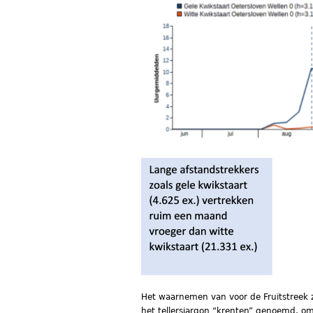
Het waarnemen van voor de Fruitstreek ze
het tellersjargon “krenten” genoemd, om