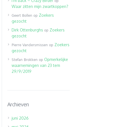
I’m back – Crazy Birder
op
Waar zitten mijn zwartkoppen?
Zoekers
Geert Bollen
op
gezocht
Dirk Ottenburghs
Zoekers
op
gezocht
Zoekers
Pierre Vandersmissen
op
gezocht
Opmerkelijke
Stefan Brokken
op
waarnemingen van 23 tem
29/9/2019
Archieven
juni 2026
mei 2026