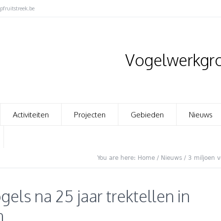
fruitstreek.be
Vogelwerkgro
Activiteiten
Projecten
Gebieden
Nieuws
You are here:
Home
/
Nieuws
/
3 miljoen v
gels na 25 jaar trektellen in
n