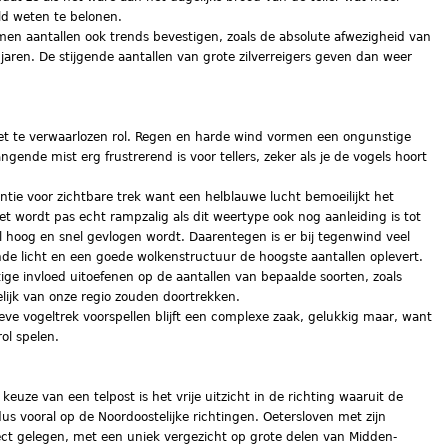
ld weten te belonen.
en aantallen ook trends bevestigen, zoals de absolute afwezigheid van
jaren. De stijgende aantallen van grote zilverreigers geven dan weer
iet te verwaarlozen rol. Regen en harde wind vormen een ongunstige
ngende mist erg frustrerend is voor tellers, zeker als je de vogels hoort
antie voor zichtbare trek want een helblauwe lucht bemoeilijkt het
Het wordt pas echt rampzalig als dit weertype ook nog aanleiding is tot
l hoog en snel gevlogen wordt. Daarentegen is er bij tegenwind veel
nde licht en een goede wolkenstructuur de hoogste aantallen oplevert.
e invloed uitoefenen op de aantallen van bepaalde soorten, zoals
elijk van onze regio zouden doortrekken.
ve vogeltrek voorspellen blijft een complexe zaak, gelukkig maar, want
rol spelen.
keuze van een telpost is het vrije uitzicht in de richting waaruit de
us vooral op de Noordoostelijke richtingen. Oetersloven met zijn
ct gelegen, met een uniek vergezicht op grote delen van Midden-