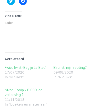
Klik
Klik
om
om
te
te
delen
delen
met
op
Twitter
Facebook
Vind ik leuk:
(Wordt
(Wordt
in
in
Laden...
een
een
nieuw
nieuw
venster
venster
geopend)
geopend)
Gerelateerd
Fwiet fwiet (Begijn Le Bleu)
Birdnet, mijn redding?
17/07/2020
09/08/2020
In "Nieuws"
In "Nieuws"
Nikon Coolpix P1000, de
verlossing ?
11/11/2018
In "boeken en materiaal"