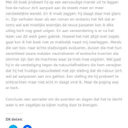
Met dit boek probeert hij op een eenvoudige manier uit te leggen
hoe de natuur zich aanpast aan de steeds meer en meer
verstedelijkte wereld. En ik moet zeggen: hij slaagt daar met glans
in. Zijn verhalen lezen als een roman en ondanks het feit dat er
soms wel wat moeilijke woordjes de revue passeren kon ik elke
uitleg toch nog goed volgen. En aan verwondering is er na het
lezen van dit werk geen gebrek. Hoewel het niet altijd over vogels
gaat kon ik het boek niet zo makkelijk naast mij neerleggen. Merels
die van bos- naar echte stadsvogels evolueren, duiven die met hun
verenkleed zware metalen neutraliseren of exotische insecten die
slimmer zijn dan de machines waar ze mais mee oogsten. Wel gaat
hij in de verdediging tegen de natuurliefhebbers die hem verwijten
dat hij het huidige natuurbeleid met zijn stelling dat de natuur zich
wel zal aanpassen aan ons geklooi. Een stelling die hij probeert te
ontkrachten maar niet echt in slaagt vind ik. Maar de poging was
er toch.
Conclusie: een aanrader om de avonden en dagen dat het te slecht
weer is om vogeltjes te kijken nuttig door te brengen.
Dit delen: