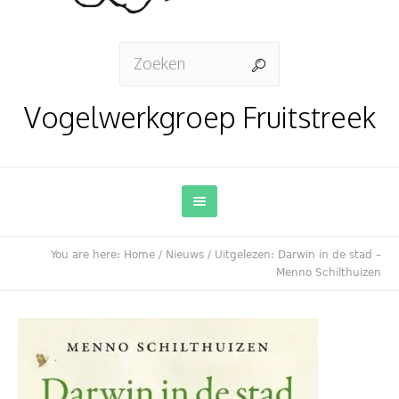
Vogelwerkgroep Fruitstreek
You are here:
Home
/
Nieuws
/
Uitgelezen: Darwin in de stad –
Menno Schilthuizen