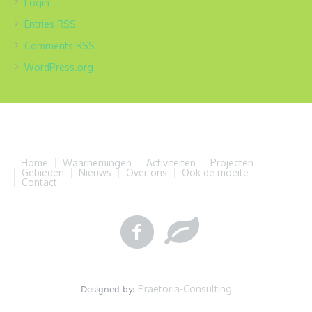
Login
Entries
RSS
Comments
RSS
WordPress.org
Home
Waarnemingen
Activiteiten
Projecten
Gebieden
Nieuws
Over ons
Ook de moeite
Contact
Praetoria-Consulting
Designed by: