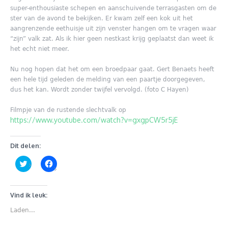
super-enthousiaste schepen en aanschuivende terrasgasten om de
ster van de avond te bekijken. Er kwam zelf een kok uit het
aangrenzende eethuisje uit zijn venster hangen om te vragen waar
“zijn” valk zat. Als ik hier geen nestkast krijg geplaatst dan weet ik
het echt niet meer.
Nu nog hopen dat het om een broedpaar gaat. Gert Benaets heeft
een hele tijd geleden de melding van een paartje doorgegeven,
dus het kan. Wordt zonder twijfel vervolgd. (foto C Hayen)
Filmpje van de rustende slechtvalk op
https://www.youtube.com/watch?v=gxgpCW5r5jE
Dit delen:
Klik
Klik
om
om
te
te
delen
delen
met
op
Twitter
Facebook
Vind ik leuk:
(Wordt
(Wordt
in
in
Laden...
een
een
nieuw
nieuw