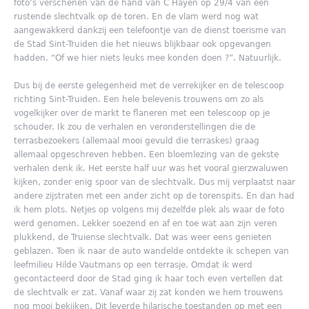
foto’s verschenen van de hand van C Hayen op 29/4 van een
rustende slechtvalk op de toren. En de vlam werd nog wat
aangewakkerd dankzij een telefoontje van de dienst toerisme van
de Stad Sint-Truiden die het nieuws blijkbaar ook opgevangen
hadden. “Of we hier niets leuks mee konden doen ?”. Natuurlijk.
Dus bij de eerste gelegenheid met de verrekijker en de telescoop
richting Sint-Truiden. Een hele belevenis trouwens om zo als
vogelkijker over de markt te flaneren met een telescoop op je
schouder. Ik zou de verhalen en veronderstellingen die de
terrasbezoekers (allemaal mooi gevuld die terraskes) graag
allemaal opgeschreven hebben. Een bloemlezing van de gekste
verhalen denk ik. Het eerste half uur was het vooral gierzwaluwen
kijken, zonder enig spoor van de slechtvalk. Dus mij verplaatst naar
andere zijstraten met een ander zicht op de torenspits. En dan had
ik hem plots. Netjes op volgens mij dezelfde plek als waar de foto
werd genomen. Lekker soezend en af en toe wat aan zijn veren
plukkend, de Truiense slechtvalk. Dat was weer eens genieten
geblazen. Toen ik naar de auto wandelde ontdekte ik schepen van
leefmilieu Hilde Vautmans op een terrasje. Omdat ik werd
gecontacteerd door de Stad ging ik haar toch even vertellen dat
de slechtvalk er zat. Vanaf waar zij zat konden we hem trouwens
nog mooi bekijken. Dit leverde hilarische toestanden op met een