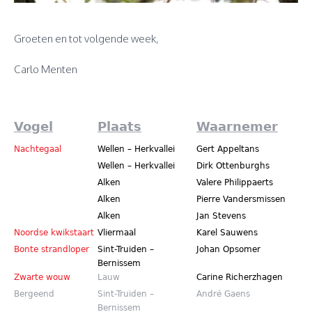
Groeten en tot volgende week,
Carlo Menten
Vogel
Plaats
Waarnemer
Nachtegaal
Wellen – Herkvallei
Gert Appeltans
Wellen – Herkvallei
Dirk Ottenburghs
Alken
Valere Philippaerts
Alken
Pierre Vandersmissen
Alken
Jan Stevens
Noordse kwikstaart
Vliermaal
Karel Sauwens
Bonte strandloper
Sint-Truiden –
Johan Opsomer
Bernissem
Zwarte wouw
Lauw
Carine Richerzhagen
Bergeend
Sint-Truiden –
André Gaens
Bernissem