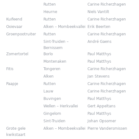
Rutten
Carine Richerzhagen
Heurne
Niels Vantilt
Kuifeend
Rutten
Carine Richerzhagen
Ooievaar
Alken – Mombeekvallei
Erik Beerten
Groenpootruiter
Rutten
Carine Richerzhagen
Sint-Truiden –
André Gaens
Bernissem
Zomertortel
Borlo
Paul Matthys
Montenaken
Paul Matthys
Fitis
Tongeren
Carine Richerzhagen
Alken
Jan Stevens
Paapje
Rutten
Carine Richerzhagen
Lauw
Carine Richerzhagen
Buvingen
Paul Matthys
Wellen – Herkvallei
Gert Appeltans
Gingelom
Paul Matthys
Sint-Truiden
Johan Opsomer
Grote gele
Alken – Mombeekvallei
Pierre Vandersmissen
kwikstaart