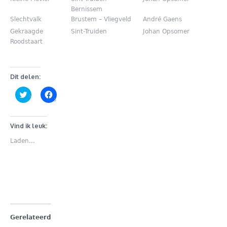
Bernissem
Slechtvalk
Brustem – Vliegveld
André Gaens
Gekraagde
Sint-Truiden
Johan Opsomer
Roodstaart
Dit delen:
Klik
Klik
om
om
te
te
delen
delen
met
op
Twitter
Facebook
Vind ik leuk:
(Wordt
(Wordt
in
in
Laden...
een
een
nieuw
nieuw
venster
venster
geopend)
geopend)
Gerelateerd