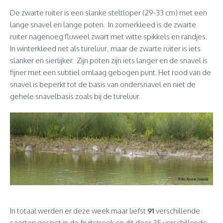
De zwarte ruiter is een slanke steltloper (29-33 cm) met een
lange snavel en lange poten. In zomerkleed is de zwarte
ruiter nagenoeg fluweel zwart met witte spikkels en randjes.
In winterkleed net als tureluur, maar de zwarte ruiter is iets
slanker en sierlijker. Zijn poten zijn iets langer en de snavel is
fijner met een subtiel omlaag gebogen punt. Het rood van de
snavel is beperkt tot de basis van ondersnavel en niet de
gehele snavelbasis zoals bij de tureluur.
In totaal werden er deze week maar liefst
91
verschillende
soorten gespot in de fruitstreek en dit door 25 verschillende