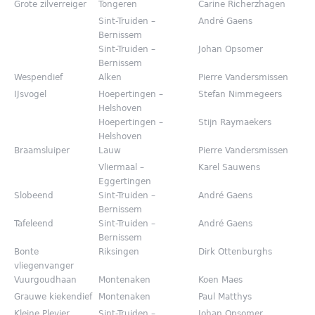
Grote zilverreiger
Tongeren
Carine Richerzhagen
Sint-Truiden –
André Gaens
Bernissem
Sint-Truiden –
Johan Opsomer
Bernissem
Wespendief
Alken
Pierre Vandersmissen
IJsvogel
Hoepertingen –
Stefan Nimmegeers
Helshoven
Hoepertingen –
Stijn Raymaekers
Helshoven
Braamsluiper
Lauw
Pierre Vandersmissen
Vliermaal –
Karel Sauwens
Eggertingen
Slobeend
Sint-Truiden –
André Gaens
Bernissem
Tafeleend
Sint-Truiden –
André Gaens
Bernissem
Bonte
Riksingen
Dirk Ottenburghs
vliegenvanger
Vuurgoudhaan
Montenaken
Koen Maes
Grauwe kiekendief
Montenaken
Paul Matthys
Kleine Plevier
Sint-Truiden –
Johan Opsomer