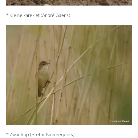
* Kleine karekiet (André Gaens)
* Zwartkop (Stefan Nimmegeers)