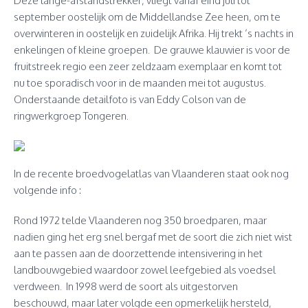
Deze lange-afstandstrekker, vliegt vanaf eind juli tot
september oostelijk om de Middellandse Zee heen, om te
overwinteren in oostelijk en zuidelijk Afrika. Hij trekt ’s nachts in
enkelingen of kleine groepen. De grauwe klauwier is voor de
fruitstreek regio een zeer zeldzaam exemplaar en komt tot
nu toe sporadisch voor in de maanden mei tot augustus.
Onderstaande detailfoto is van Eddy Colson van de
ringwerkgroep Tongeren.
In de recente broedvogelatlas van Vlaanderen staat ook nog
volgende info :
Rond 1972 telde Vlaanderen nog 350 broedparen, maar
nadien ging het erg snel bergaf met de soort die zich niet wist
aan te passen aan de doorzettende intensivering in het
landbouwgebied waardoor zowel leefgebied als voedsel
verdween. In 1998 werd de soort als uitgestorven
beschouwd, maar later volgde een opmerkelijk hersteld,