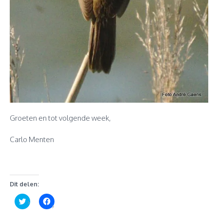
Groeten en tot volgende week,
Carlo Menten
Dit delen:
Klik
Klik
om
om
te
te