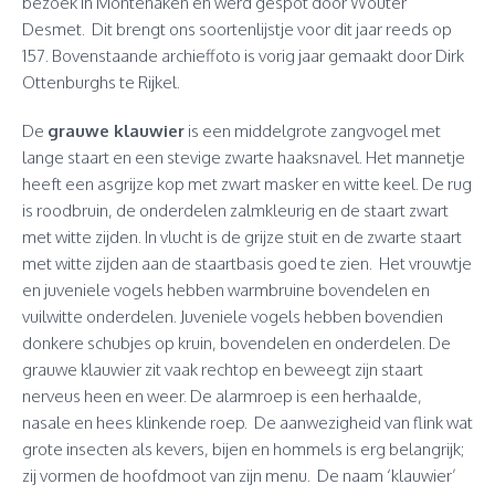
bezoek in Montenaken en werd gespot door Wouter
Desmet. Dit brengt ons soortenlijstje voor dit jaar reeds op
157. Bovenstaande archieffoto is vorig jaar gemaakt door Dirk
Ottenburghs te Rijkel.
De
grauwe klauwier
is een middelgrote zangvogel met
lange staart en een stevige zwarte haaksnavel. Het mannetje
heeft een asgrijze kop met zwart masker en witte keel. De rug
is roodbruin, de onderdelen zalmkleurig en de staart zwart
met witte zijden. In vlucht is de grijze stuit en de zwarte staart
met witte zijden aan de staartbasis goed te zien. Het vrouwtje
en juveniele vogels hebben warmbruine bovendelen en
vuilwitte onderdelen. Juveniele vogels hebben bovendien
donkere schubjes op kruin, bovendelen en onderdelen. De
grauwe klauwier zit vaak rechtop en beweegt zijn staart
nerveus heen en weer. De alarmroep is een herhaalde,
nasale en hees klinkende roep. De aanwezigheid van flink wat
grote insecten als kevers, bijen en hommels is erg belangrijk;
zij vormen de hoofdmoot van zijn menu. De naam ‘klauwier’