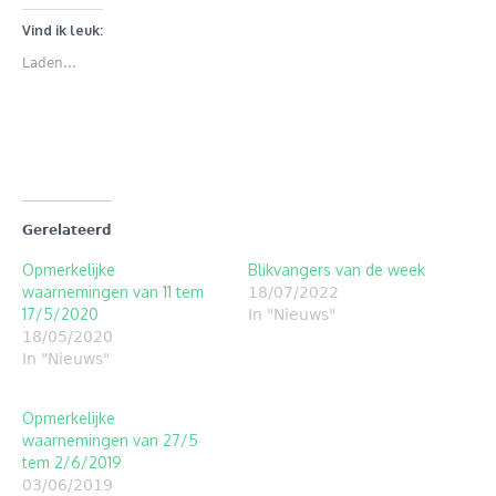
delen
delen
met
op
Twitter
Facebook
Vind ik leuk:
(Wordt
(Wordt
in
in
Laden...
een
een
nieuw
nieuw
venster
venster
geopend)
geopend)
Gerelateerd
Opmerkelijke
Blikvangers van de week
waarnemingen van 11 tem
18/07/2022
17/5/2020
In "Nieuws"
18/05/2020
In "Nieuws"
Opmerkelijke
waarnemingen van 27/5
tem 2/6/2019
03/06/2019