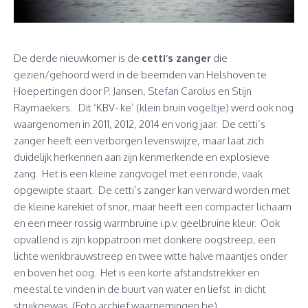
De derde nieuwkomer is de
cetti’s zanger
die
gezien/gehoord werd in de beemden van Helshoven te
Hoepertingen door P. Jansen, Stefan Carolus en Stijn
Raymaekers. Dit ‘KBV- ke’ (klein bruin vogeltje) werd ook nog
waargenomen in 2011, 2012, 2014 en vorig jaar. De cetti’s
zanger heeft een verborgen levenswijze, maar laat zich
duidelijk herkennen aan zijn kenmerkende en explosieve
zang. Het is een kleine zangvogel met een ronde, vaak
opgewipte staart. De cetti’s zanger kan verward worden met
de kleine karekiet of snor, maar heeft een compacter lichaam
en een meer rossig warmbruine i.p.v. geelbruine kleur. Ook
opvallend is zijn koppatroon met donkere oogstreep, een
lichte wenkbrauwstreep en twee witte halve maantjes onder
en boven het oog. Het is een korte afstandstrekker en
meestal te vinden in de buurt van water en liefst in dicht
struikgewas. (Foto archief waarnemingen.be)