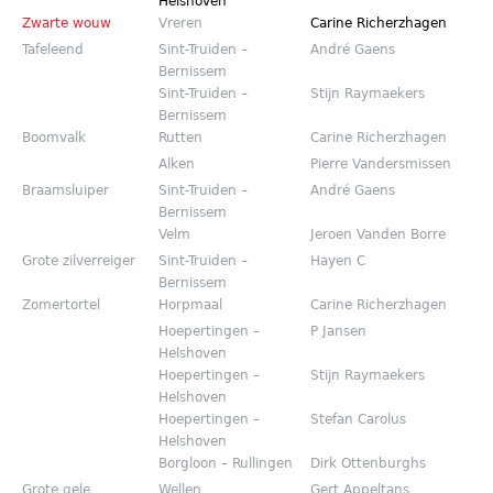
Helshoven
Zwarte wouw
Vreren
Carine Richerzhagen
Tafeleend
Sint-Truiden –
André Gaens
Bernissem
Sint-Truiden –
Stijn Raymaekers
Bernissem
Boomvalk
Rutten
Carine Richerzhagen
Alken
Pierre Vandersmissen
Braamsluiper
Sint-Truiden –
André Gaens
Bernissem
Velm
Jeroen Vanden Borre
Grote zilverreiger
Sint-Truiden –
Hayen C
Bernissem
Zomertortel
Horpmaal
Carine Richerzhagen
Hoepertingen –
P Jansen
Helshoven
Hoepertingen –
Stijn Raymaekers
Helshoven
Hoepertingen –
Stefan Carolus
Helshoven
Borgloon – Rullingen
Dirk Ottenburghs
Grote gele
Wellen
Gert Appeltans