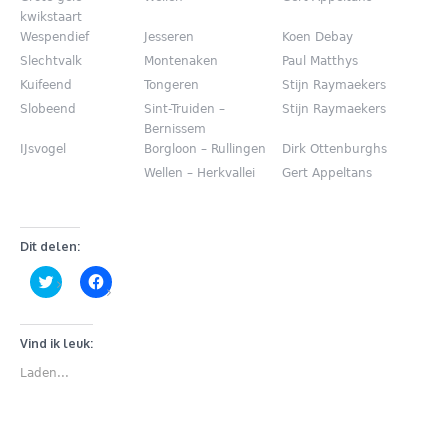
kwikstaart
Wespendief
Jesseren
Koen Debay
Slechtvalk
Montenaken
Paul Matthys
Kuifeend
Tongeren
Stijn Raymaekers
Slobeend
Sint-Truiden –
Stijn Raymaekers
Bernissem
IJsvogel
Borgloon – Rullingen
Dirk Ottenburghs
Wellen – Herkvallei
Gert Appeltans
Dit delen:
Klik
Klik
om
om
te
te
delen
delen
met
op
Twitter
Facebook
Vind ik leuk:
(Wordt
(Wordt
in
in
Laden...
een
een
nieuw
nieuw
venster
venster
geopend)
geopend)