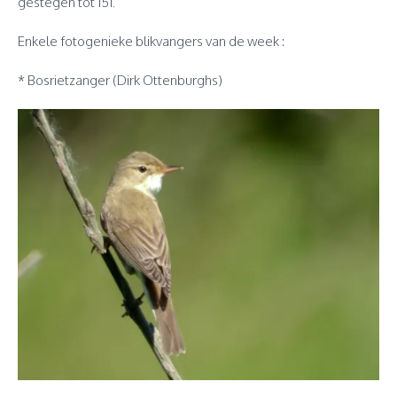
gestegen tot 151.
Enkele fotogenieke blikvangers van de week :
* Bosrietzanger (Dirk Ottenburghs)