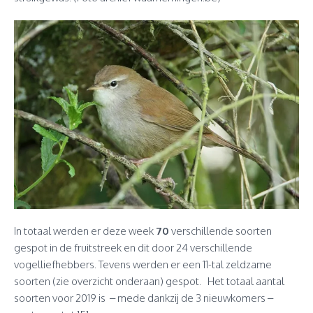
In totaal werden er deze week
70
verschillende soorten
gespot in de fruitstreek en dit door 24 verschillende
vogelliefhebbers. Tevens werden er een 11-tal zeldzame
soorten (zie overzicht onderaan) gespot. Het totaal aantal
soorten voor 2019 is – mede dankzij de 3 nieuwkomers –