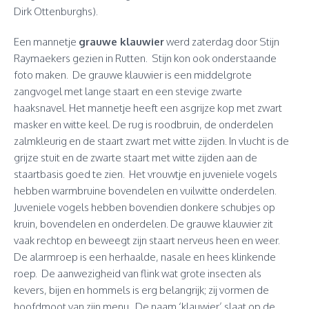
Dirk Ottenburghs).
Een mannetje
grauwe klauwier
werd zaterdag door Stijn
Raymaekers gezien in Rutten. Stijn kon ook onderstaande
foto maken. De grauwe klauwier is een middelgrote
zangvogel met lange staart en een stevige zwarte
haaksnavel. Het mannetje heeft een asgrijze kop met zwart
masker en witte keel. De rug is roodbruin, de onderdelen
zalmkleurig en de staart zwart met witte zijden. In vlucht is de
grijze stuit en de zwarte staart met witte zijden aan de
staartbasis goed te zien. Het vrouwtje en juveniele vogels
hebben warmbruine bovendelen en vuilwitte onderdelen.
Juveniele vogels hebben bovendien donkere schubjes op
kruin, bovendelen en onderdelen. De grauwe klauwier zit
vaak rechtop en beweegt zijn staart nerveus heen en weer.
De alarmroep is een herhaalde, nasale en hees klinkende
roep. De aanwezigheid van flink wat grote insecten als
kevers, bijen en hommels is erg belangrijk; zij vormen de
hoofdmoot van zijn menu. De naam ‘klauwier’ slaat op de