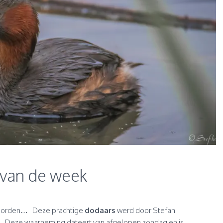
 van de week
woorden… Deze prachtige
dodaars
werd door Stefan
 Deze waarneming dateert van afgelopen zondag en is