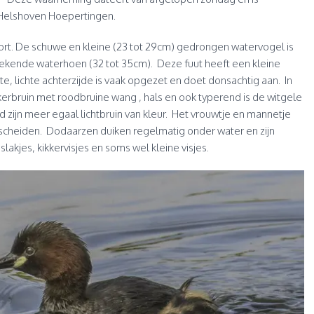
Helshoven Hoepertingen.
oort. De schuwe en kleine (23 tot 29cm) gedrongen watervogel is
bekende waterhoen (32 tot 35cm). Deze fuut heeft een kleine
te, lichte achterzijde is vaak opgezet en doet donsachtig aan. In
rbruin met roodbruine wang , hals en ook typerend is de witgele
ed zijn meer egaal lichtbruin van kleur. Het vrouwtje en mannetje
nderscheiden. Dodaarzen duiken regelmatig onder water en zijn
lakjes, kikkervisjes en soms wel kleine visjes.