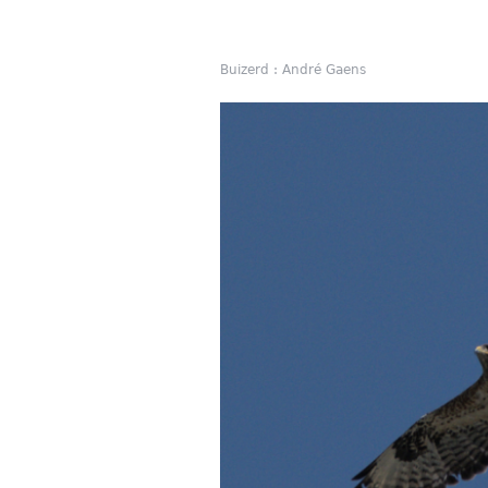
Buizerd : André Gaens