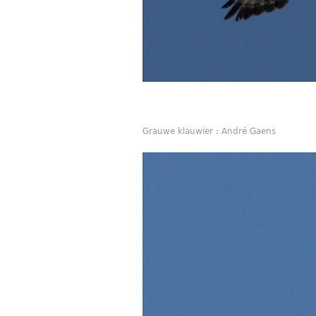
Grauwe klauwier : André Gaens