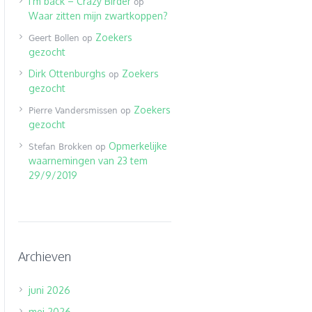
I’m back – Crazy Birder
op
Waar zitten mijn zwartkoppen?
Zoekers
Geert Bollen
op
gezocht
Dirk Ottenburghs
Zoekers
op
gezocht
Zoekers
Pierre Vandersmissen
op
gezocht
Opmerkelijke
Stefan Brokken
op
waarnemingen van 23 tem
29/9/2019
Archieven
juni 2026
mei 2026