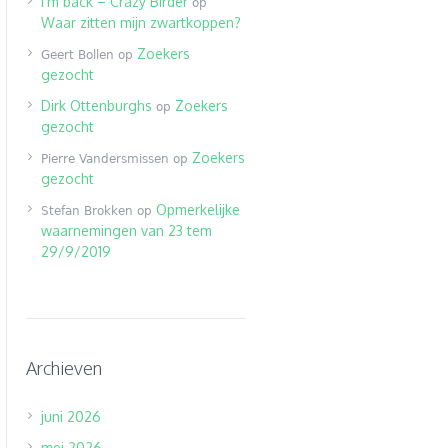
I’m back – Crazy Birder
op
Waar zitten mijn zwartkoppen?
Zoekers
Geert Bollen
op
gezocht
Dirk Ottenburghs
Zoekers
op
gezocht
Zoekers
Pierre Vandersmissen
op
gezocht
Opmerkelijke
Stefan Brokken
op
waarnemingen van 23 tem
29/9/2019
Archieven
juni 2026
mei 2026