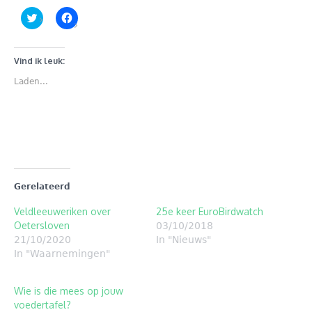
Klik
Klik
om
om
te
te
delen
delen
met
op
Twitter
Facebook
Vind ik leuk:
(Wordt
(Wordt
in
in
Laden...
een
een
nieuw
nieuw
venster
venster
geopend)
geopend)
Gerelateerd
Veldleeuweriken over
25e keer EuroBirdwatch
Oetersloven
03/10/2018
21/10/2020
In "Nieuws"
In "Waarnemingen"
Wie is die mees op jouw
voedertafel?