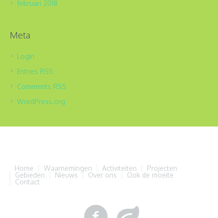
februari 2018
Meta
Login
Entries
RSS
Comments
RSS
WordPress.org
Home
Waarnemingen
Activiteiten
Projecten
Gebieden
Nieuws
Over ons
Ook de moeite
Contact