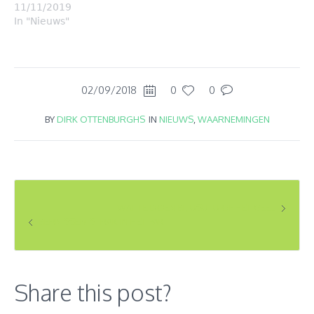
11/11/2019
In "Nieuws"
02/09/2018
0
0
BY
DIRK OTTENBURGHS
IN
NIEUWS
,
WAARNEMINGEN
WAT TE DOEN BIJ USUTU OF HET GEEL
BERNISSEM STRAK IN HET PAK
Share this post?