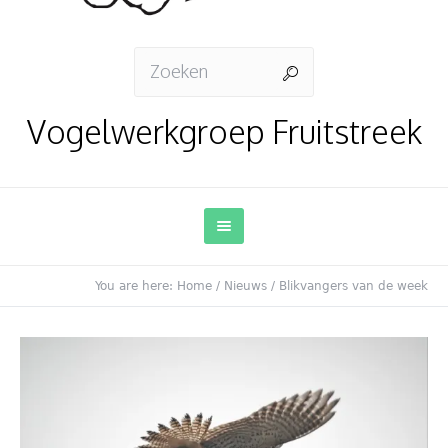
Vogelwerkgroep Fruitstreek
You are here:
Home
/
Nieuws
/
Blikvangers van de week