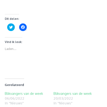
Dit delen:
Klik
Klik
om
om
te
te
delen
delen
met
op
Twitter
Facebook
Vind ik leuk:
(Wordt
(Wordt
in
in
Laden...
een
een
nieuw
nieuw
venster
venster
geopend)
geopend)
Gerelateerd
Blikvangers van de week
Blikvangers van de week
06/06/2022
20/03/2022
In "Nieuws"
In "Nieuws"