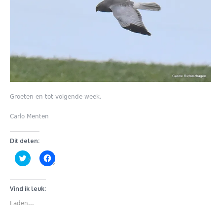
Groeten en tot volgende week,
Carlo Menten
Dit delen:
Klik
Klik
om
om
te
te
delen
delen
met
op
Twitter
Facebook
Vind ik leuk:
(Wordt
(Wordt
in
in
Laden...
een
een
nieuw
nieuw