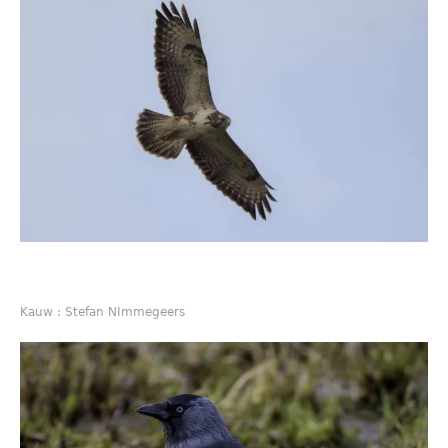
Kauw : Stefan NImmegeers