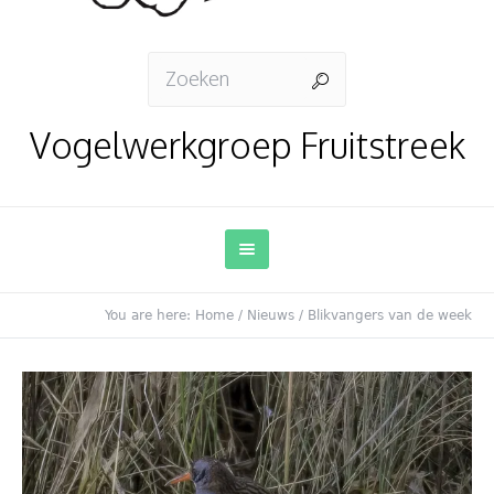
Vogelwerkgroep Fruitstreek
You are here:
Home
/
Nieuws
/
Blikvangers van de week