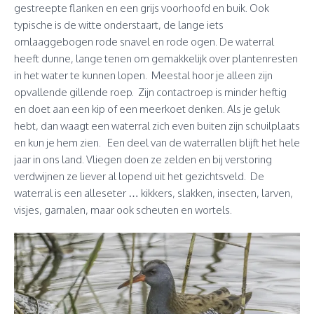
gestreepte flanken en een grijs voorhoofd en buik. Ook
typische is de witte onderstaart, de lange iets
omlaaggebogen rode snavel en rode ogen. De waterral
heeft dunne, lange tenen om gemakkelijk over plantenresten
in het water te kunnen lopen. Meestal hoor je alleen zijn
opvallende gillende roep. Zijn contactroep is minder heftig
en doet aan een kip of een meerkoet denken. Als je geluk
hebt, dan waagt een waterral zich even buiten zijn schuilplaats
en kun je hem zien. Een deel van de waterrallen blijft het hele
jaar in ons land. Vliegen doen ze zelden en bij verstoring
verdwijnen ze liever al lopend uit het gezichtsveld. De
waterral is een alleseter … kikkers, slakken, insecten, larven,
visjes, garnalen, maar ook scheuten en wortels.