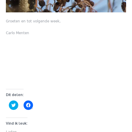
Groeten en tot volgende week,
Carlo Menten
Dit delen:
Klik
Klik
om
om
te
te
delen
delen
met
op
Twitter
Facebook
Vind ik leuk:
(Wordt
(Wordt
in
in