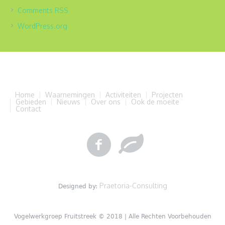
Comments
RSS
WordPress.org
Home
Waarnemingen
Activiteiten
Projecten
Gebieden
Nieuws
Over ons
Ook de moeite
Contact
Praetoria-Consulting
Designed by:
Vogelwerkgroep Fruitstreek © 2018 | Alle Rechten Voorbehouden