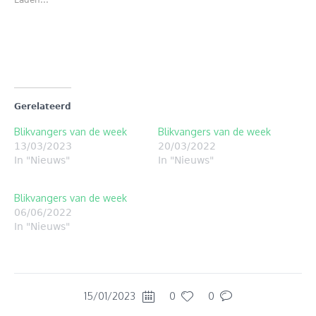
Laden...
een
een
nieuw
nieuw
venster
venster
geopend)
geopend)
Gerelateerd
Blikvangers van de week
Blikvangers van de week
13/03/2023
20/03/2022
In "Nieuws"
In "Nieuws"
Blikvangers van de week
06/06/2022
In "Nieuws"
15/01/2023
0
0